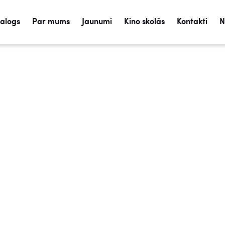
talogs
Par mums
Jaunumi
Kino skolās
Kontakti
N