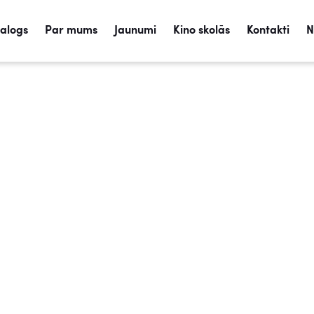
talogs
Par mums
Jaunumi
Kino skolās
Kontakti
N