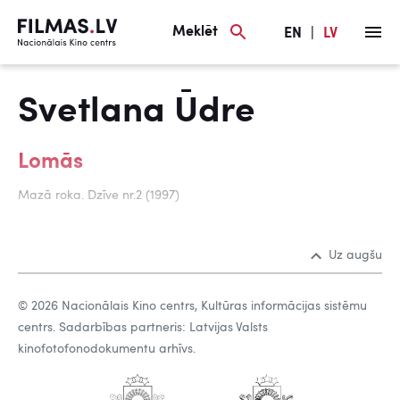
Meklēt
EN
|
LV
Svetlana Ūdre
Lomās
Mazā roka. Dzīve nr.2 (1997)
Uz augšu
© 2026 Nacionālais Kino centrs, Kultūras informācijas sistēmu
centrs. Sadarbības partneris: Latvijas Valsts
kinofotofonodokumentu arhīvs.