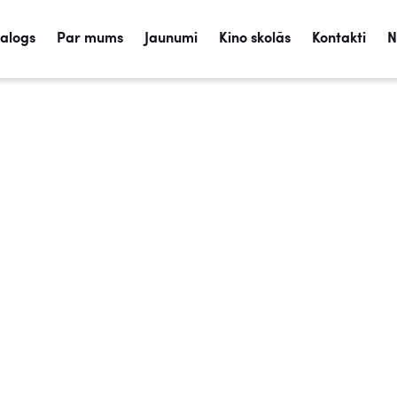
talogs
Par mums
Jaunumi
Kino skolās
Kontakti
N