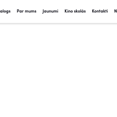
talogs
Par mums
Jaunumi
Kino skolās
Kontakti
N