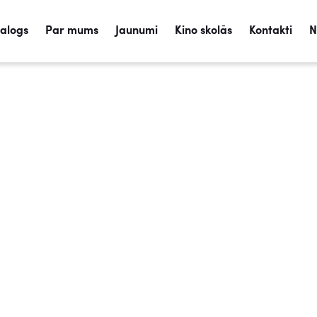
talogs
Par mums
Jaunumi
Kino skolās
Kontakti
N