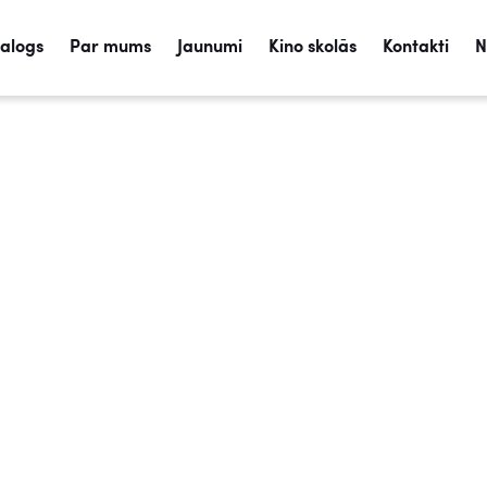
talogs
Par mums
Jaunumi
Kino skolās
Kontakti
N