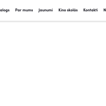
talogs
Par mums
Jaunumi
Kino skolās
Kontakti
N