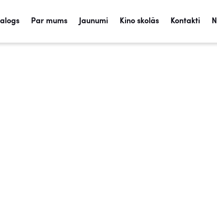
talogs
Par mums
Jaunumi
Kino skolās
Kontakti
N