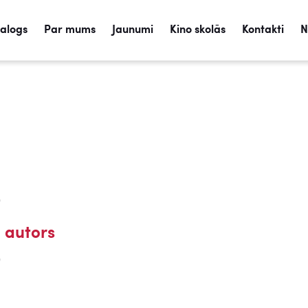
talogs
Par mums
Jaunumi
Kino skolās
Kontakti
N
)
 autors
)