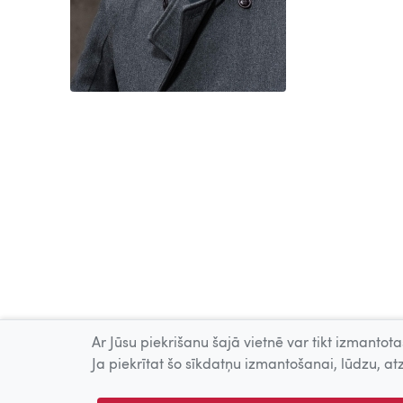
Ar Jūsu piekrišanu šajā vietnē var tikt izmantotas
Ja piekrītat šo sīkdatņu izmantošanai, lūdzu, atz