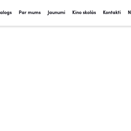
talogs
Par mums
Jaunumi
Kino skolās
Kontakti
N