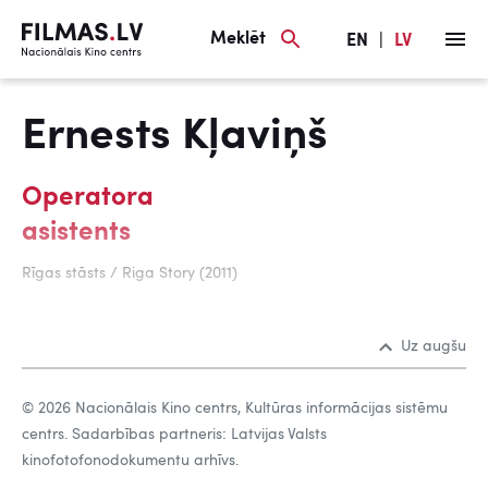
Meklēt
EN
|
LV
Ernests Kļaviņš
Operatora
asistents
Rīgas stāsts / Riga Story (2011)
Uz augšu
© 2026 Nacionālais Kino centrs, Kultūras informācijas sistēmu
centrs. Sadarbības partneris: Latvijas Valsts
kinofotofonodokumentu arhīvs.