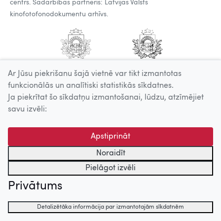
centrs. Sadarbības partneris: Latvijas Valsts
kinofotofonodokumentu arhīvs.
Ar Jūsu piekrišanu šajā vietnē var tikt izmantotas
funkcionālās un analītiski statistikās sīkdatnes.
Ja piekrītat šo sīkdatņu izmantošanai, lūdzu, atzīmējiet
savu izvēli:
Apstiprināt
Noraidīt
Pielāgot izvēli
Privātums
Detalizētāka informācija par izmantotajām sīkdatnēm