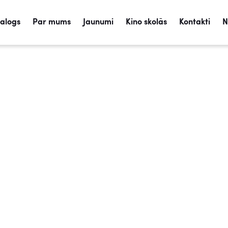
talogs
Par mums
Jaunumi
Kino skolās
Kontakti
N