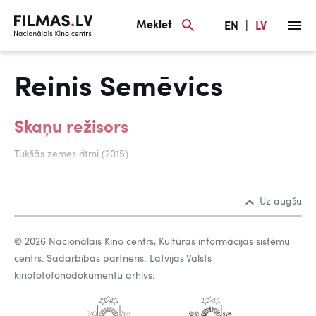
Meklēt
EN
|
LV
Reinis Semēvics
Skaņu režisors
Tukšās zemes ritmi (2015)
Uz augšu
© 2026 Nacionālais Kino centrs, Kultūras informācijas sistēmu
centrs. Sadarbības partneris: Latvijas Valsts
kinofotofonodokumentu arhīvs.