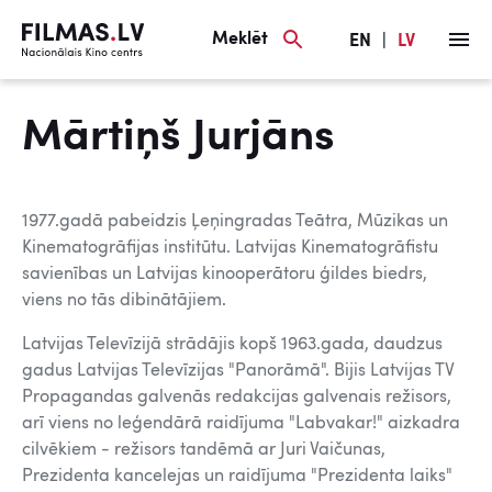
Meklēt
EN
|
LV
Mārtiņš Jurjāns
1977.gadā pabeidzis Ļeņingradas Teātra, Mūzikas un
Kinematogrāfijas institūtu. Latvijas Kinematogrāfistu
savienības un Latvijas kinooperātoru ģildes biedrs,
viens no tās dibinātājiem.
Latvijas Televīzijā strādājis kopš 1963.gada, daudzus
gadus Latvijas Televīzijas "Panorāmā". Bijis Latvijas TV
Propagandas galvenās redakcijas galvenais režisors,
arī viens no leģendārā raidījuma "Labvakar!" aizkadra
cilvēkiem - režisors tandēmā ar Juri Vaičunas,
Prezidenta kancelejas un raidījuma "Prezidenta laiks"