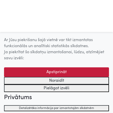
Ar Jūsu piekrišanu šajā vietnē var tikt izmantotas
Skatīt vairāk
funkcionālās un analītiski statistikās sīkdatnes.
Ja piekrītat šo sīkdatņu izmantošanai, lūdzu, atzīmējiet
Uz augšu
savu izvēli:
© 2026 Nacionālais Kino centrs, Kultūras informācijas sistēmu
Apstiprināt
centrs. Sadarbības partneris: Latvijas Valsts
kinofotofonodokumentu arhīvs.
Noraidīt
Pielāgot izvēli
Privātums
Detalizētāka informācija par izmantotajām sīkdatnēm