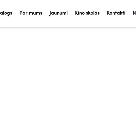
talogs
Par mums
Jaunumi
Kino skolās
Kontakti
N