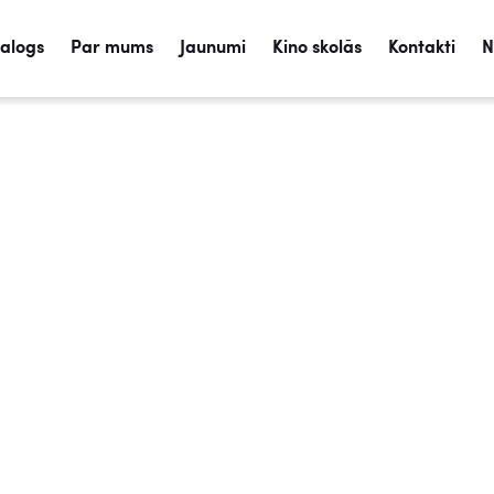
talogs
Par mums
Jaunumi
Kino skolās
Kontakti
N