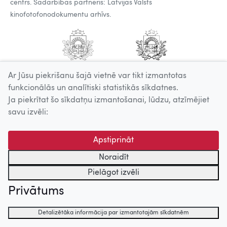
centrs. Sadarbības partneris: Latvijas Valsts
kinofotofonodokumentu arhīvs.
Ar Jūsu piekrišanu šajā vietnē var tikt izmantotas
funkcionālās un analītiski statistikās sīkdatnes.
Ja piekrītat šo sīkdatņu izmantošanai, lūdzu, atzīmējiet
savu izvēli:
Apstiprināt
Noraidīt
Pielāgot izvēli
Privātums
Detalizētāka informācija par izmantotajām sīkdatnēm