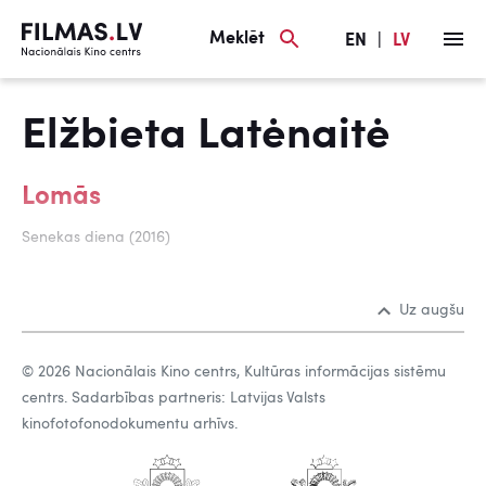
Meklēt
EN
|
LV
Elžbieta Latėnaitė
Lomās
Senekas diena (2016)
Uz augšu
© 2026 Nacionālais Kino centrs, Kultūras informācijas sistēmu
centrs. Sadarbības partneris: Latvijas Valsts
kinofotofonodokumentu arhīvs.