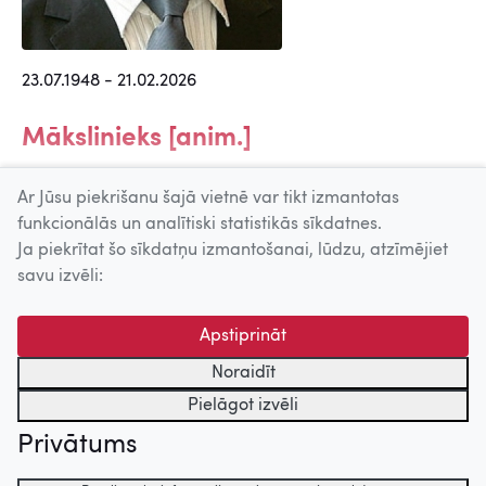
23.07.1948 - 21.02.2026
Mākslinieks [anim.]
Zelta sietiņš (1975)
Ar Jūsu piekrišanu šajā vietnē var tikt izmantotas
funkcionālās un analītiski statistikās sīkdatnes.
Ja piekrītat šo sīkdatņu izmantošanai, lūdzu, atzīmējiet
Uz augšu
savu izvēli:
© 2026 Nacionālais Kino centrs, Kultūras informācijas sistēmu
Apstiprināt
centrs. Sadarbības partneris: Latvijas Valsts
kinofotofonodokumentu arhīvs.
Noraidīt
Pielāgot izvēli
Privātums