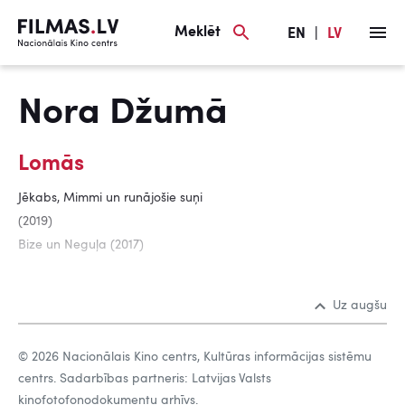
Meklēt
EN
|
LV
Nora Džumā
Lomās
Jēkabs, Mimmi un runājošie suņi
(2019)
Bize un Neguļa (2017)
Uz augšu
© 2026 Nacionālais Kino centrs, Kultūras informācijas sistēmu
centrs. Sadarbības partneris: Latvijas Valsts
kinofotofonodokumentu arhīvs.