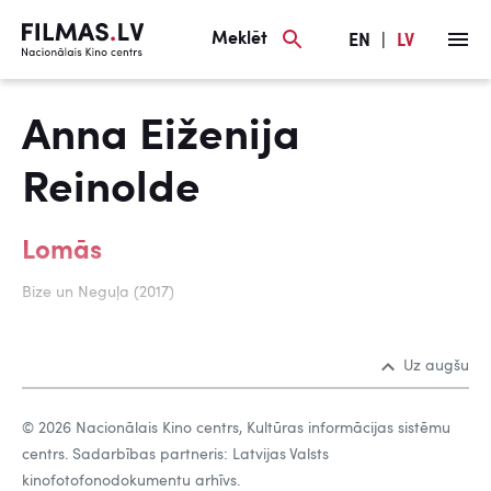
Meklēt
EN
|
LV
Anna Eiženija
Reinolde
Lomās
Bize un Neguļa (2017)
Uz augšu
© 2026 Nacionālais Kino centrs, Kultūras informācijas sistēmu
centrs. Sadarbības partneris: Latvijas Valsts
kinofotofonodokumentu arhīvs.