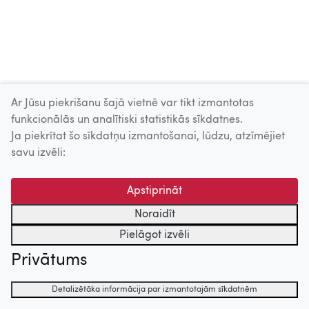
Ar Jūsu piekrišanu šajā vietnē var tikt izmantotas
funkcionālās un analītiski statistikās sīkdatnes.
Ja piekrītat šo sīkdatņu izmantošanai, lūdzu, atzīmējiet
savu izvēli:
Apstiprināt
Noraidīt
Pielāgot izvēli
Privātums
Detalizētāka informācija par izmantotajām sīkdatnēm