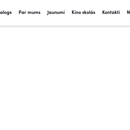
talogs
Par mums
Jaunumi
Kino skolās
Kontakti
N