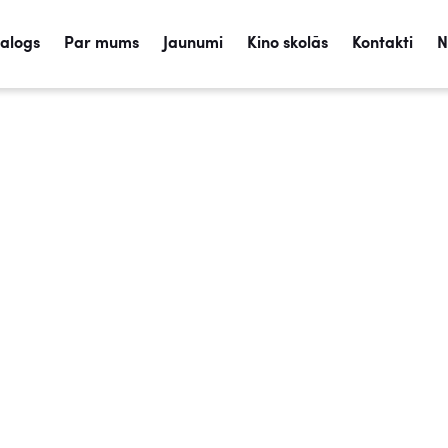
talogs
Par mums
Jaunumi
Kino skolās
Kontakti
N