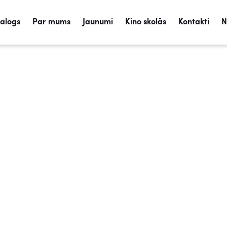
talogs
Par mums
Jaunumi
Kino skolās
Kontakti
N