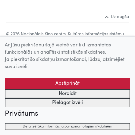
Uz augšu
© 2026 Nacionālais Kino centrs, Kultūras informācijas sistēmu
centrs. Sadarbības partneris: Latvijas Valsts
Ar Jūsu piekrišanu šajā vietnē var tikt izmantotas
kinofotofonodokumentu arhīvs.
funkcionālās un analītiski statistikās sīkdatnes.
Ja piekrītat šo sīkdatņu izmantošanai, lūdzu, atzīmējiet
savu izvēli:
Apstiprināt
Noraidīt
Pielāgot izvēli
Privātums
Detalizētāka informācija par izmantotajām sīkdatnēm