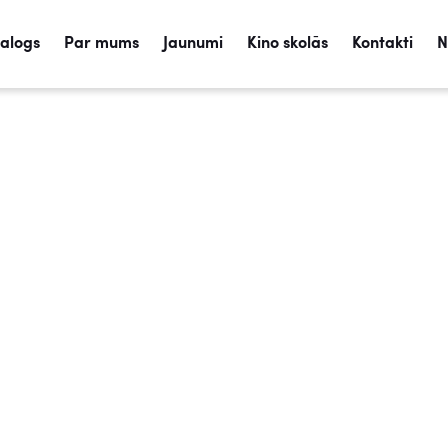
talogs
Par mums
Jaunumi
Kino skolās
Kontakti
N