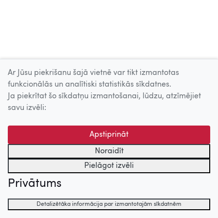
Ar Jūsu piekrišanu šajā vietnē var tikt izmantotas
funkcionālās un analītiski statistikās sīkdatnes.
Ja piekrītat šo sīkdatņu izmantošanai, lūdzu, atzīmējiet
savu izvēli:
Apstiprināt
Noraidīt
Pielāgot izvēli
Privātums
Detalizētāka informācija par izmantotajām sīkdatnēm