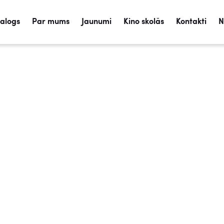
talogs
Par mums
Jaunumi
Kino skolās
Kontakti
N