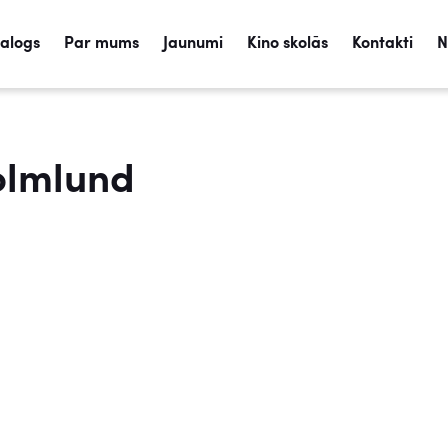
talogs
Par mums
Jaunumi
Kino skolās
Kontakti
N
olmlund