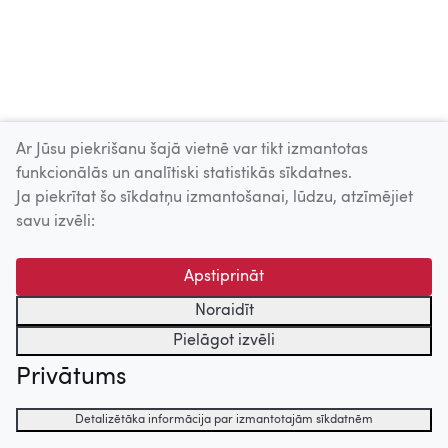
Ar Jūsu piekrišanu šajā vietnē var tikt izmantotas
funkcionālās un analītiski statistikās sīkdatnes.
Ja piekrītat šo sīkdatņu izmantošanai, lūdzu, atzīmējiet
savu izvēli:
Apstiprināt
Noraidīt
Pielāgot izvēli
Privātums
Detalizētāka informācija par izmantotajām sīkdatnēm