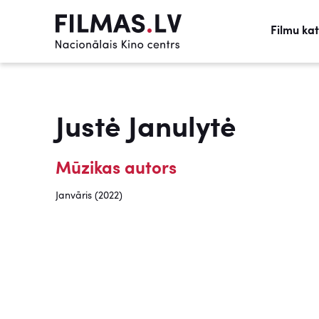
Filmu ka
Justė Janulytė
Mūzikas autors
Janvāris (2022)