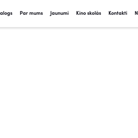
talogs
Par mums
Jaunumi
Kino skolās
Kontakti
N