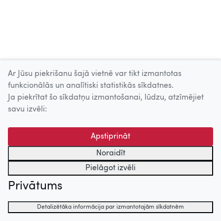
Ar Jūsu piekrišanu šajā vietnē var tikt izmantotas
funkcionālās un analītiski statistikās sīkdatnes.
Ja piekrītat šo sīkdatņu izmantošanai, lūdzu, atzīmējiet
savu izvēli:
Apstiprināt
Noraidīt
Pielāgot izvēli
Privātums
Detalizētāka informācija par izmantotajām sīkdatnēm