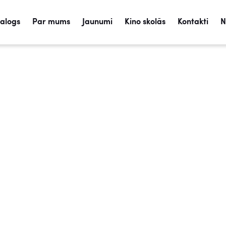
talogs
Par mums
Jaunumi
Kino skolās
Kontakti
N