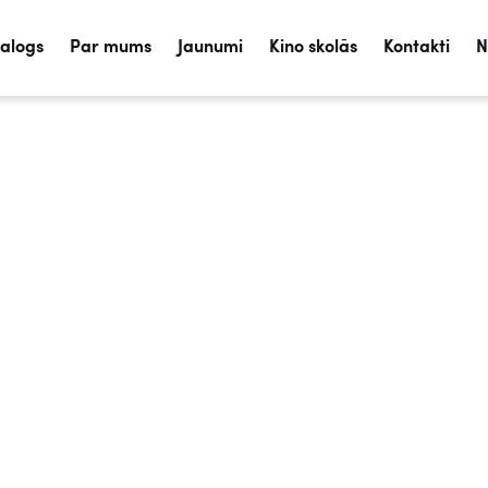
talogs
Par mums
Jaunumi
Kino skolās
Kontakti
N