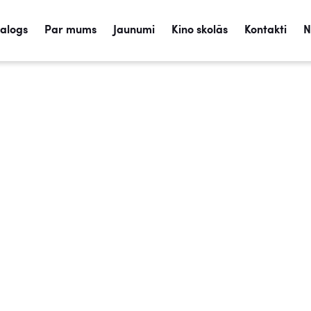
talogs
Par mums
Jaunumi
Kino skolās
Kontakti
N