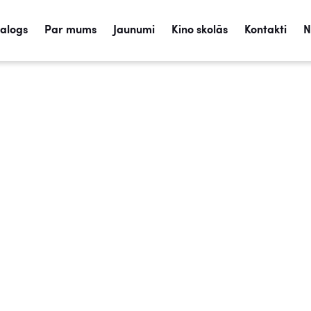
talogs
Par mums
Jaunumi
Kino skolās
Kontakti
N