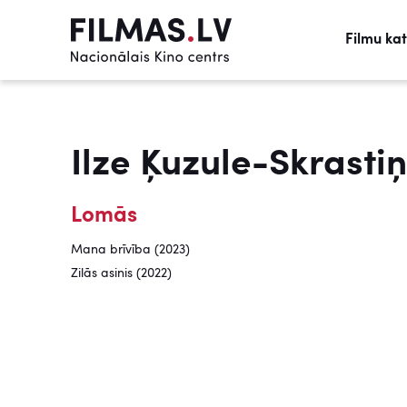
Filmu ka
Ilze Ķuzule-Skrasti
Lomās
Mana brīvība (2023)
Zilās asinis (2022)