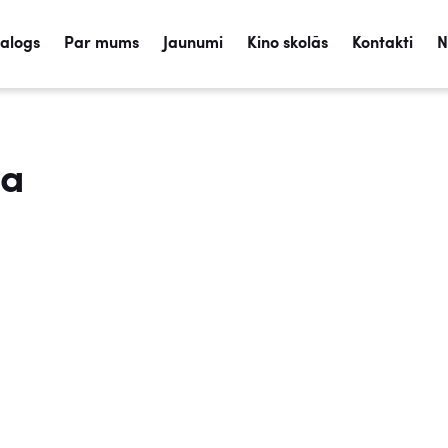
talogs
Par mums
Jaunumi
Kino skolās
Kontakti
N
ņa