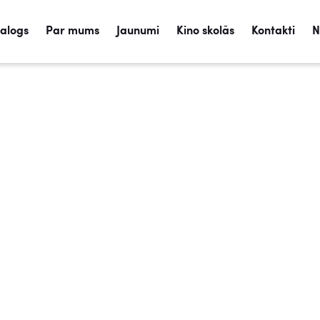
talogs
Par mums
Jaunumi
Kino skolās
Kontakti
N