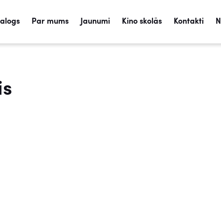
talogs
Par mums
Jaunumi
Kino skolās
Kontakti
N
is