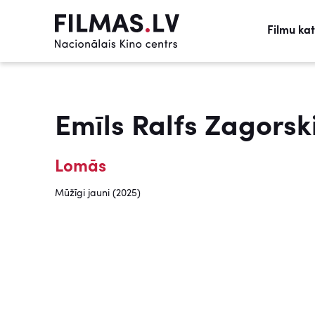
Filmu ka
Emīls Ralfs Zagorsk
Lomās
Mūžīgi jauni (2025)