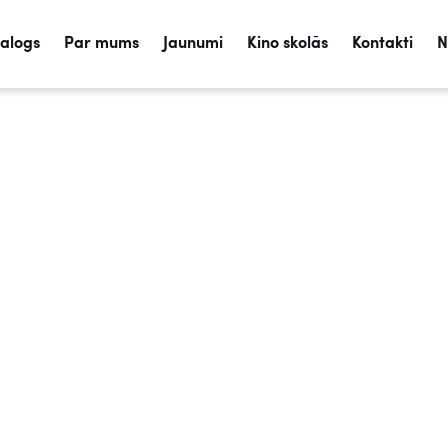
talogs
Par mums
Jaunumi
Kino skolās
Kontakti
N