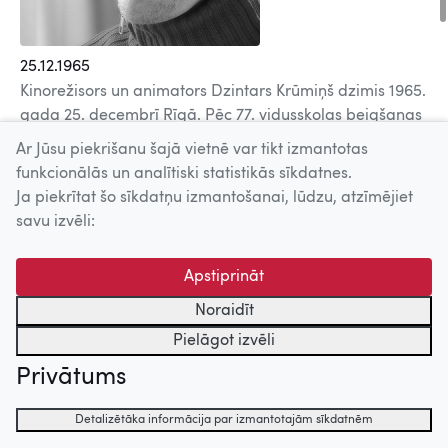
25.12.1965
Kinorežisors un animators Dzintars Krūmiņš dzimis 1965.
gada 25. decembrī Rīgā. Pēc 77. vidusskolas beigšanas
(1984) mācījies Rīgas 3. tehniskajā skolā (1985), kur
Ar Jūsu piekrišanu šajā vietnē var tikt izmantotas
apguvis kartogrāfa iemaņas. Jau kopš 1991. gada
funkcionālās un analītiski statistikās sīkdatnes.
darbojas animācijas studijā
Dauka
kā režisors,
Ja piekrītat šo sīkdatņu izmantošanai, lūdzu, atzīmējiet
animators un datoroperators, strādājis pie Rozes
savu izvēli:
Stiebras animācijas filmām
Kaķīša dzirnavas
(1993),
Neparastie rīdzinieki
(2001), cikla
Pasaciņas
(2002-03)
Apstiprināt
un daudzām citām filmām gan kā operators, gan skaņu
režisors; bijis fonu mākslinieks Anša Bērziņa filmā
Noraidīt
Balāde par Kurbadu
(2000), izpildmākslinieks Anša
Pielāgot izvēli
Bērziņa un Rozes Stiebras režisētajā pilnmetrāžas
Privātums
animācijas filmā
Ness un Nesija
(1992).
1994. gadā Dzintars Krūmiņš piedalījies
P.A.R.K. 4DTV:
Detalizētāka informācija par izmantotajām sīkdatnēm
video mākslas meistardarbnīcā
, 1997. gadā ieguvis