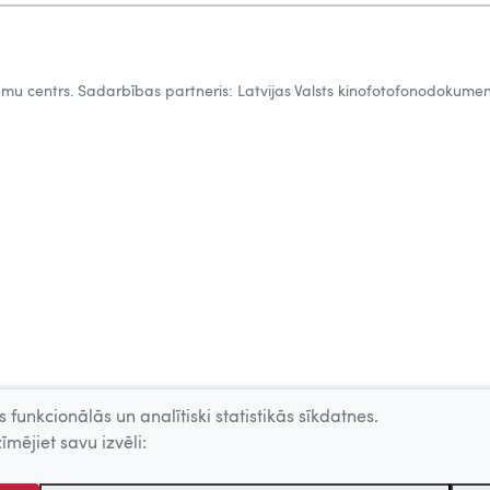
tēmu centrs. Sadarbības partneris: Latvijas Valsts kinofotofonodokumen
 funkcionālās un analītiski statistikās sīkdatnes.
īmējiet savu izvēli: