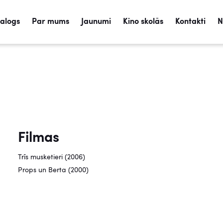
talogs
Par mums
Jaunumi
Kino skolās
Kontakti
N
Filmas
Trīs musketieri (2006)
Props un Berta (2000)