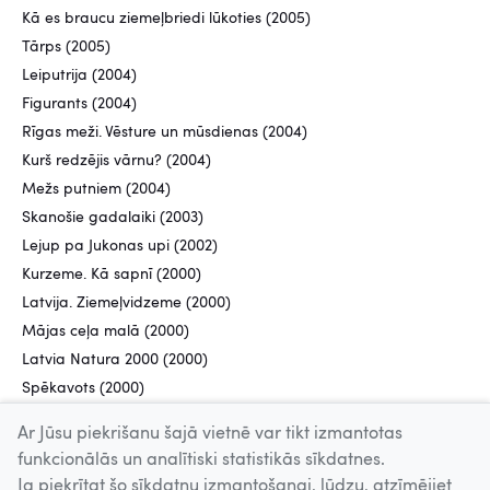
Kā es braucu ziemeļbriedi lūkoties (2005)
Tārps (2005)
Leiputrija (2004)
Figurants (2004)
Rīgas meži. Vēsture un mūsdienas (2004)
Kurš redzējis vārnu? (2004)
Mežs putniem (2004)
Skanošie gadalaiki (2003)
Lejup pa Jukonas upi (2002)
Kurzeme. Kā sapnī (2000)
Latvija. Ziemeļvidzeme (2000)
Mājas ceļa malā (2000)
Latvia Natura 2000 (2000)
Spēkavots (2000)
Ar Jūsu piekrišanu šajā vietnē var tikt izmantotas
funkcionālās un analītiski statistikās sīkdatnes.
Ja piekrītat šo sīkdatņu izmantošanai, lūdzu, atzīmējiet
Uz augšu