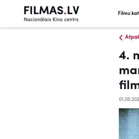
Filmu ka
Atpa
4. 
mar
fil
01.05.20