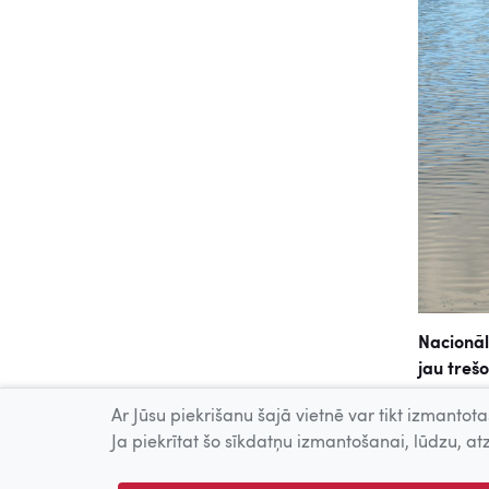
Nacionāl
jau trešo
skatāmas
Ar Jūsu piekrišanu šajā vietnē var tikt izmantotas
animācij
Ja piekrītat šo sīkdatņu izmantošanai, lūdzu, atz
ukraiņu 