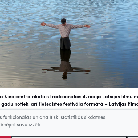
ā Kino centra rīkotais tradicionālais 4. maija Latvijas filmu 
 gadu notiek arī tiešsaistes festivāla formātā – Latvijas film
 bez maksas portālā filmas.lv un pieejamas visā pasaulē, tu
 funkcionālās un analītiski statistikās sīkdatnes.
as filma “Jēkabs, Mimmi un runājošie suņi” apgādāta ar subt
īmējiet savu izvēli:
valodā.