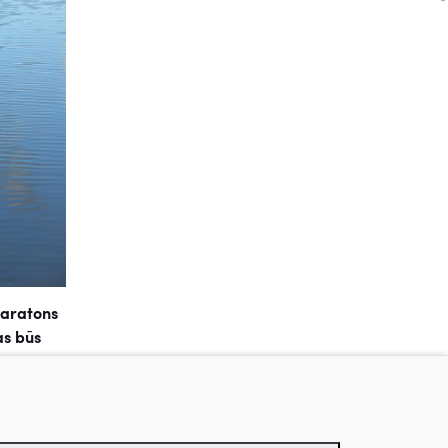
maratons
as būs
rklāt
itriem