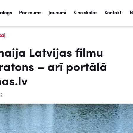
talogs
Par mums
Jaunumi
Kino skolās
Kontakti
N
kaļ
maija Latvijas filmu
atons – arī portālā
mas.lv
22