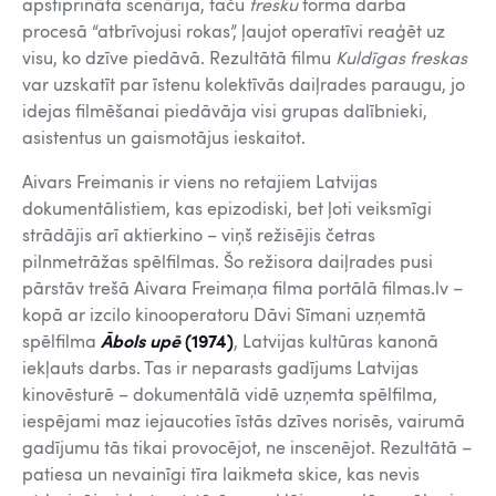
apstiprināta scenārija, taču
fresku
forma darba
procesā “atbrīvojusi rokas”, ļaujot operatīvi reaģēt uz
visu, ko dzīve piedāvā. Rezultātā filmu
Kuldīgas freskas
var uzskatīt par īstenu kolektīvās daiļrades paraugu, jo
idejas filmēšanai piedāvāja visi grupas dalībnieki,
asistentus un gaismotājus ieskaitot.
Aivars Freimanis ir viens no retajiem Latvijas
dokumentālistiem, kas epizodiski, bet ļoti veiksmīgi
strādājis arī aktierkino – viņš režisējis četras
pilnmetrāžas spēlfilmas. Šo režisora daiļrades pusi
pārstāv trešā Aivara Freimaņa filma portālā filmas.lv –
kopā ar izcilo kinooperatoru Dāvi Sīmani uzņemtā
spēlfilma
Ābols upē
(1974
)
, Latvijas kultūras kanonā
iekļauts darbs. Tas ir neparasts gadījums Latvijas
kinovēsturē – dokumentālā vidē uzņemta spēlfilma,
iespējami maz iejaucoties īstās dzīves norisēs, vairumā
gadījumu tās tikai provocējot, ne inscenējot. Rezultātā –
patiesa un nevainīgi tīra laikmeta skice, kas nevis