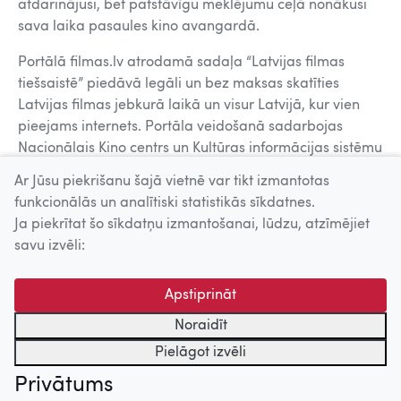
atdarinājusi, bet patstāvīgu meklējumu ceļā nonākusi
sava laika pasaules kino avangardā.
Portālā filmas.lv atrodamā sadaļa “Latvijas filmas
tiešsaistē” piedāvā legāli un bez maksas skatīties
Latvijas filmas jebkurā laikā un visur Latvijā, kur vien
pieejams internets. Portāla veidošanā sadarbojas
Nacionālais Kino centrs un Kultūras informācijas sistēmu
centrs.
Ar Jūsu piekrišanu šajā vietnē var tikt izmantotas
funkcionālās un analītiski statistikās sīkdatnes.
Ja piekrītat šo sīkdatņu izmantošanai, lūdzu, atzīmējiet
Uz augšu
savu izvēli:
© 2026 Nacionālais Kino centrs, Kultūras informācijas sistēmu
Apstiprināt
centrs. Sadarbības partneris: Latvijas Valsts
kinofotofonodokumentu arhīvs.
Noraidīt
Pielāgot izvēli
Privātums