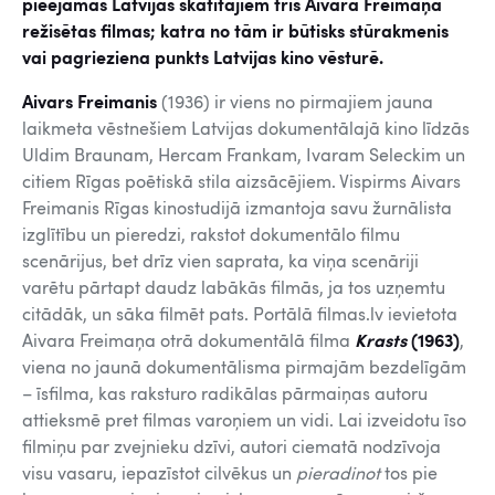
pieejamas Latvijas skatītājiem trīs Aivara Freimaņa
režisētas filmas; katra no tām ir būtisks stūrakmenis
vai pagrieziena punkts Latvijas kino vēsturē.
Aivars Freimanis
(1936) ir viens no pirmajiem jauna
laikmeta vēstnešiem Latvijas dokumentālajā kino līdzās
Uldim Braunam, Hercam Frankam, Ivaram Seleckim un
citiem Rīgas poētiskā stila aizsācējiem. Vispirms Aivars
Freimanis Rīgas kinostudijā izmantoja savu žurnālista
izglītību un pieredzi, rakstot dokumentālo filmu
scenārijus, bet drīz vien saprata, ka viņa scenāriji
varētu pārtapt daudz labākās filmās, ja tos uzņemtu
citādāk, un sāka filmēt pats. Portālā filmas.lv ievietota
Aivara Freimaņa otrā dokumentālā filma
Krasts
(1963
)
,
viena no jaunā dokumentālisma pirmajām bezdelīgām
– īsfilma, kas raksturo radikālas pārmaiņas autoru
attieksmē pret filmas varoņiem un vidi. Lai izveidotu īso
filmiņu par zvejnieku dzīvi, autori ciematā nodzīvoja
visu vasaru, iepazīstot cilvēkus un
pieradinot
tos pie