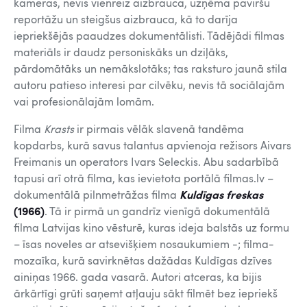
kameras, nevis vienreiz aizbrauca, uzņēma paviršu
reportāžu un steigšus aizbrauca, kā to darīja
iepriekšējās paaudzes dokumentālisti. Tādējādi filmas
materiāls ir daudz personiskāks un dziļāks,
pārdomātāks un nemākslotāks; tas raksturo jaunā stila
autoru patieso interesi par cilvēku, nevis tā sociālajām
vai profesionālajām lomām.
Filma
Krasts
ir pirmais vēlāk slavenā tandēma
kopdarbs, kurā savus talantus apvienoja režisors Aivars
Freimanis un operators Ivars Seleckis. Abu sadarbībā
tapusi arī otrā filma, kas ievietota portālā filmas.lv –
dokumentālā pilnmetrāžas filma
Kuldīgas freskas
(1966
)
. Tā ir pirmā un gandrīz vienīgā dokumentālā
filma Latvijas kino vēsturē, kuras ideja balstās uz formu
– īsas noveles ar atsevišķiem nosaukumiem -; filma-
mozaīka, kurā savirknētas dažādas Kuldīgas dzīves
ainiņas 1966. gada vasarā. Autori atceras, ka bijis
ārkārtīgi grūti saņemt atļauju sākt filmēt bez iepriekš