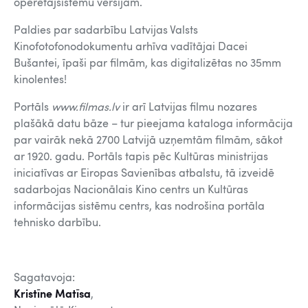
operētājsistēmu versijām.
Paldies par sadarbību Latvijas Valsts
Kinofotofonodokumentu arhīva vadītājai Dacei
Bušantei, īpaši par filmām, kas digitalizētas no 35mm
kinolentes!
Portāls
www.filmas.lv
ir arī Latvijas filmu nozares
plašākā datu bāze – tur pieejama kataloga informācija
par vairāk nekā 2700 Latvijā uzņemtām filmām, sākot
ar 1920. gadu. Portāls tapis pēc Kultūras ministrijas
iniciatīvas ar Eiropas Savienības atbalstu, tā izveidē
sadarbojas Nacionālais Kino centrs un Kultūras
informācijas sistēmu centrs, kas nodrošina portāla
tehnisko darbību.
Sagatavoja:
Kristīne Matīsa
,