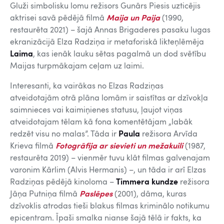
Gluži simbolisku lomu režisors Gunārs Piesis uzticējis
aktrisei savā pēdējā filmā
Maija un Paija
(1990,
restaurēta 2021) – šajā Annas Brigaderes pasaku lugas
ekranizācijā Elza Radziņa ir metaforiskā likteņlēmēja
Laima
, kas ienāk lauku sētas pagalmā un dod svētību
Maijas turpmākajam ceļam uz laimi.
Interesanti, ka vairākas no Elzas Radziņas
atveidotajām otrā plāna lomām ir saistītas ar dzīvokļa
saimnieces vai kaimiņienes statusu, ļaujot viņas
atveidotajam tēlam kā fona komentētājam „labāk
redzēt visu no malas”. Tāda ir
Paula
režisora Arvīda
Krieva filmā
Fotogrāfija ar sievieti un mežakuili
(1987,
restaurēta 2019) – vienmēr tuvu klāt filmas galvenajam
varonim Kārlim (Alvis Hermanis) –, un tāda ir arī Elzas
Radziņas pēdējā kinoloma –
Timmera kundze
režisora
Jāņa Putniņa filmā
Paslēpes
(2001), dāma, kuras
dzīvoklis atrodas tieši blakus filmas kriminālo notikumu
epicentram. Īpaši smalka nianse šajā tēlā ir fakts, ka