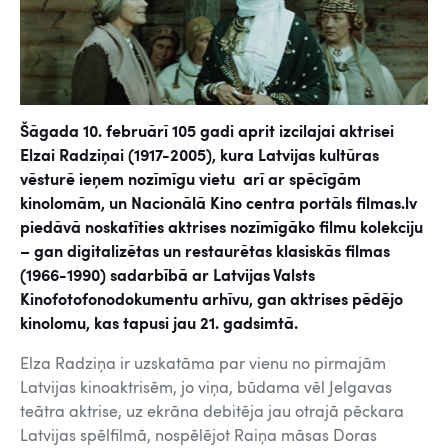
Šāgada 10. februārī 105 gadi aprit izcilajai aktrisei
Elzai Radziņai (1917-2005), kura Latvijas kultūras
vēsturē ieņem nozīmīgu vietu arī ar spēcīgām
kinolomām, un Nacionālā Kino centra portāls filmas.lv
piedāvā noskatīties aktrises nozīmīgāko filmu kolekciju
– gan digitalizētas un restaurētas klasiskās filmas
(1966-1990) sadarbībā ar Latvijas Valsts
Kinofotofonodokumentu arhīvu, gan aktrises pēdējo
kinolomu, kas tapusi jau 21. gadsimtā.
Elza Radziņa ir uzskatāma par vienu no pirmajām
Latvijas kinoaktrisēm, jo viņa, būdama vēl Jelgavas
teātra aktrise, uz ekrāna debitēja jau otrajā pēckara
Latvijas spēlfilmā, nospēlējot Raiņa māsas Doras