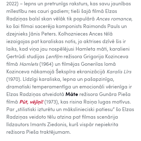
2022) – lepns un pretrunīgs raksturs, kas savu jaunības
mīlestību nes cauri gadiem; tieši šajā filmā Elzas
Radziņas balsī skan vēlāk tik populārā
Ances romance
,
ko šai filmai sacerēja komponists Raimonds Pauls un
dzejnieks Jānis Peters. Kolhoznieces Ances tēlā
iezaigojas pat karaliskas notis, jo aktrises dzīvē šis ir
laiks, kad viņa jau nospēlējusi Hamleta māti, karalieni
Ģertrūdi studijas
Ļenfiļm
režisora Grigorija Kozinceva
filmā
Hamlets
(1964) un filmējas Gonerilas lomā
Kozinceva nākamajā Šekspīra ekranizācijā
Karalis Līrs
(1970). Līdzīgi karaliska, lepna un pašapzinīga,
dramatiski temperamentīga un emocionāli vērienīga ir
Elzas Radziņas atveidotā
Māte
režisora Gunāra Pieša
filmā
Pūt, vējiņi!
(1973), kas risina Raiņa lugas motīvus.
Par „stilistiski izturētu un mākslinieciski patiesu” šo Elzas
Radziņas veidoto tēlu atzina pat filmas scenārija
līdzautors Imants Ziedonis, kurš vispār nepiekrita
režisora Pieša traktējumam.