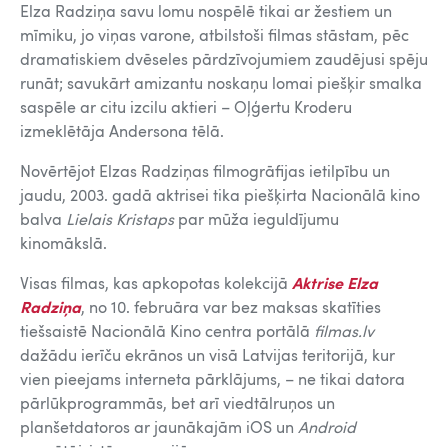
Elza Radziņa savu lomu nospēlē tikai ar žestiem un
mīmiku, jo viņas varone, atbilstoši filmas stāstam, pēc
dramatiskiem dvēseles pārdzīvojumiem zaudējusi spēju
runāt; savukārt amizantu noskaņu lomai piešķir smalka
saspēle ar citu izcilu aktieri – Oļģertu Kroderu
izmeklētāja Andersona tēlā.
Novērtējot Elzas Radziņas filmogrāfijas ietilpību un
jaudu, 2003. gadā aktrisei tika piešķirta Nacionālā kino
balva
Lielais Kristaps
par mūža ieguldījumu
kinomākslā.
Visas filmas, kas apkopotas kolekcijā
Aktrise Elza
Radziņa
, no 10. februāra var bez maksas skatīties
tiešsaistē Nacionālā Kino centra portālā
filmas.lv
dažādu ierīču ekrānos un visā Latvijas teritorijā, kur
vien pieejams interneta pārklājums, – ne tikai datora
pārlūkprogrammās, bet arī viedtālruņos un
planšetdatoros ar jaunākajām iOS un
Android