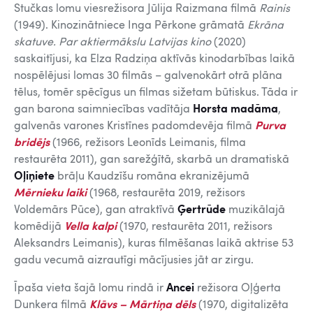
Stučkas lomu viesrežisora Jūlija Raizmana filmā
Rainis
(1949). Kinozinātniece Inga Pērkone grāmatā
Ekrāna
skatuve. Par aktiermākslu Latvijas kino
(2020)
saskaitījusi, ka Elza Radziņa aktīvās kinodarbības laikā
nospēlējusi lomas 30 filmās – galvenokārt otrā plāna
tēlus, tomēr spēcīgus un filmas sižetam būtiskus. Tāda ir
gan barona saimniecības vadītāja
Horsta madāma
,
galvenās varones Kristīnes padomdevēja filmā
Purva
bridējs
(1966, režisors Leonīds Leimanis, filma
restaurēta 2011), gan sarežģītā, skarbā un dramatiskā
Oļiņiete
brāļu Kaudzīšu romāna ekranizējumā
Mērnieku laiki
(1968, restaurēta 2019, režisors
Voldemārs Pūce), gan atraktīvā
Ģertrūde
muzikālajā
komēdijā
Vella kalpi
(1970, restaurēta 2011, režisors
Aleksandrs Leimanis), kuras filmēšanas laikā aktrise 53
gadu vecumā aizrautīgi mācījusies jāt ar zirgu.
Īpaša vieta šajā lomu rindā ir
Ancei
režisora Oļģerta
Dunkera filmā
Klāvs – Mārtiņa dēls
(1970, digitalizēta