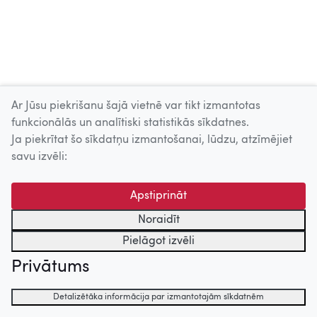
Ar Jūsu piekrišanu šajā vietnē var tikt izmantotas
funkcionālās un analītiski statistikās sīkdatnes.
Ja piekrītat šo sīkdatņu izmantošanai, lūdzu, atzīmējiet
savu izvēli:
Apstiprināt
Noraidīt
Pielāgot izvēli
Privātums
Detalizētāka informācija par izmantotajām sīkdatnēm